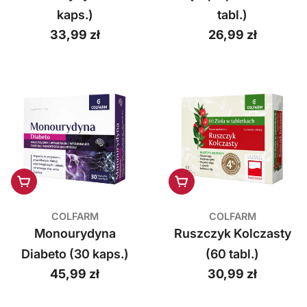
kaps.)
tabl.)
a
Cena
33,99 zł
Cena
26,99 zł
r
regularna
regularna
m
S
.
A
.
Dodaj do koszyka
Dodaj do koszyka
COLFARM
COLFARM
Monourydyna
Ruszczyk Kolczasty
Diabeto (30 kaps.)
(60 tabl.)
Cena
45,99 zł
Cena
30,99 zł
regularna
regularna