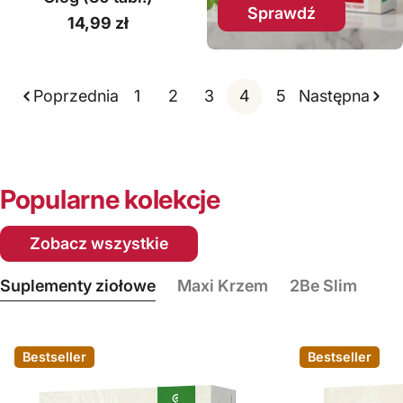
Sprawdź
Cena
14,99 zł
regularna
Poprzednia
1
2
3
4
5
Następna
Popularne kolekcje
Zobacz wszystkie
Suplementy ziołowe
Maxi Krzem
2Be Slim
Bestseller
Bestseller