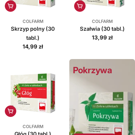
Dodaj do koszyka
Dodaj do koszyka
COLFARM
COLFARM
Skrzyp polny (30
Szałwia (30 tabl.)
Cena
13,99 zł
tabl.)
regularna
Cena
14,99 zł
regularna
Pokrzywa
Dodaj do koszyka
COLFARM
Głóg (30 tabl.)