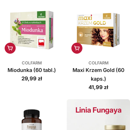
Dodaj do koszyka
Dodaj do koszyka
COLFARM
COLFARM
Miodunka (60 tabl.)
Maxi Krzem Gold (60
Cena
29,99 zł
kaps.)
regularna
Cena
41,99 zł
regularna
Linia Fungaya