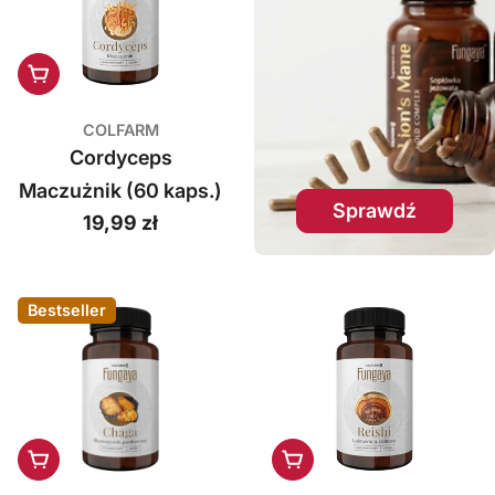
Dodaj do koszyka
COLFARM
Cordyceps
Maczużnik (60 kaps.)
Sprawdź
Cena
19,99 zł
regularna
Bestseller
Dodaj do koszyka
Dodaj do koszyka