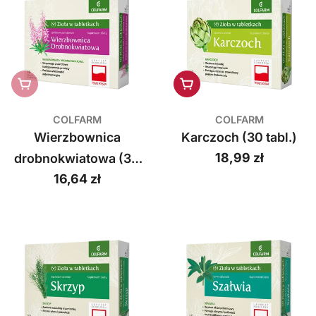
Wyprzedane
Dodaj do koszyka
COLFARM
COLFARM
Wierzbownica
Karczoch (30 tabl.)
Cena
18,99 zł
drobnokwiatowa (30
regularna
Cena
16,64 zł
tabl.)
regularna