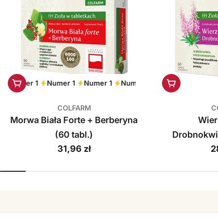
Dodaj do koszyka
Dodaj do ko
Numer 1
Numer 1
Numer 1
Numer 1
Numer 1
Numer 
COLFARM
C
Morwa Biała Forte + Berberyna
Wie
(60 tabl.)
Drobnokwi
Cena
31,96 zł
C
2
regularna
r