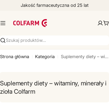
Jakość farmaceutyczna od 25 lat
Przejdź
do
Z
treści
a
W
k
ł
Wyszukiwarka
a
Strona główna
Kategoria
Suplementy diety – witaminy, minerały i zioła Colfarm
d
y
F
Suplementy diety – witaminy, minerały i
a
zioła Colfarm
r
m