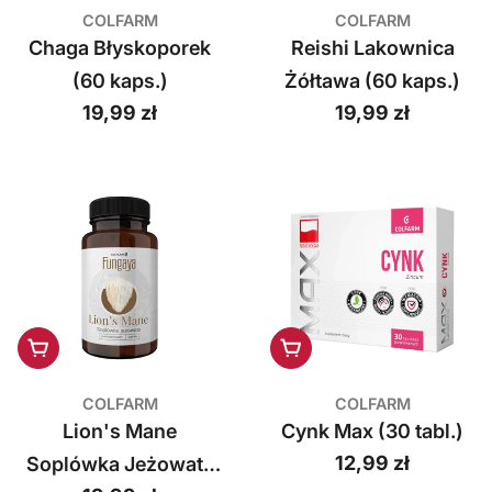
COLFARM
COLFARM
Chaga Błyskoporek
Reishi Lakownica
(60 kaps.)
Żółtawa (60 kaps.)
Cena
19,99 zł
Cena
19,99 zł
regularna
regularna
Dodaj do koszyka
Dodaj do koszyka
COLFARM
COLFARM
Lion's Mane
Cynk Max (30 tabl.)
Cena
12,99 zł
Soplówka Jeżowata