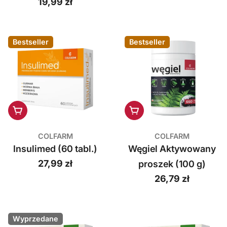
regularna
Cena
19,99 zł
(60 kaps.)
regularna
Bestseller
Bestseller
Dodaj do koszyka
Dodaj do koszyka
COLFARM
COLFARM
Insulimed (60 tabl.)
Węgiel Aktywowany
Cena
27,99 zł
proszek (100 g)
regularna
Cena
26,79 zł
regularna
Wyprzedane