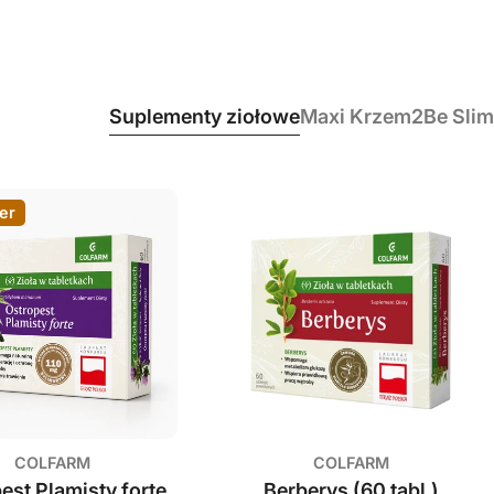
Suplementy ziołowe
Maxi Krzem
2Be Slim
er
COLFARM
COLFARM
est Plamisty forte
Berberys (60 tabl.)