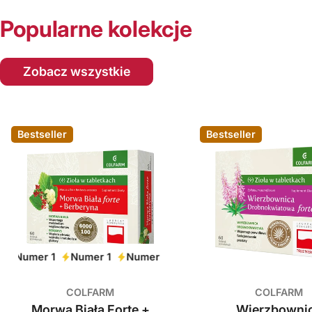
Popularne kolekcje
Zobacz wszystkie
Bestseller
Bestseller
Numer 1
Numer 1
Numer 1
Numer 1
Numer 1
Nume
COLFARM
COLFARM
Morwa Biała Forte +
Wierzbowni