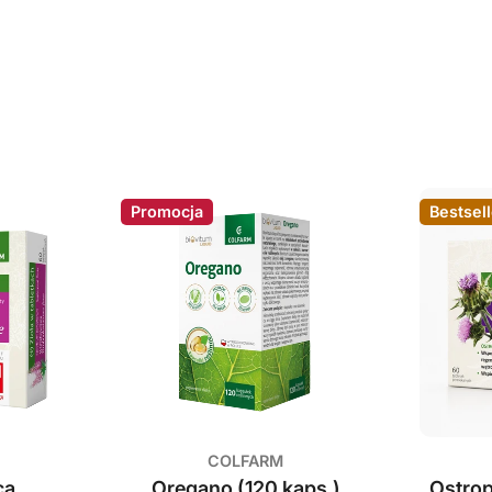
Promocja
Bestsell
r 1
COLFARM
ca
Oregano (120 kaps.)
Ostrop