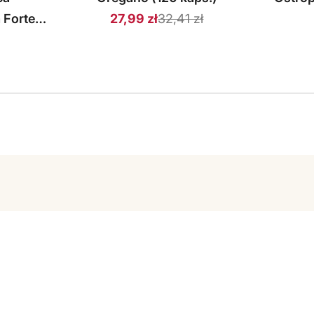
 Forte
32,41 zł
27,99 zł
Cena
Cena
sprzedaży
regularna