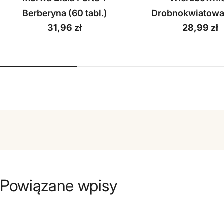
Berberyna (60 tabl.)
Drobnokwiatowa
Cena
31,96 zł
Cena
28,99 zł
(60 tabl.)
regularna
regularna
Powiązane wpisy