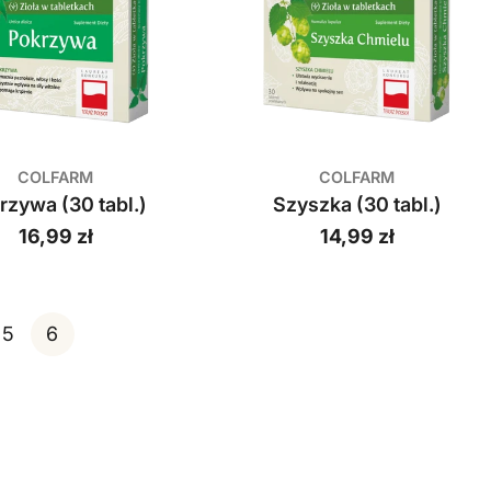
COLFARM
COLFARM
rzywa (30 tabl.)
Szyszka (30 tabl.)
Cena
16,99 zł
Cena
14,99 zł
regularna
regularna
5
6