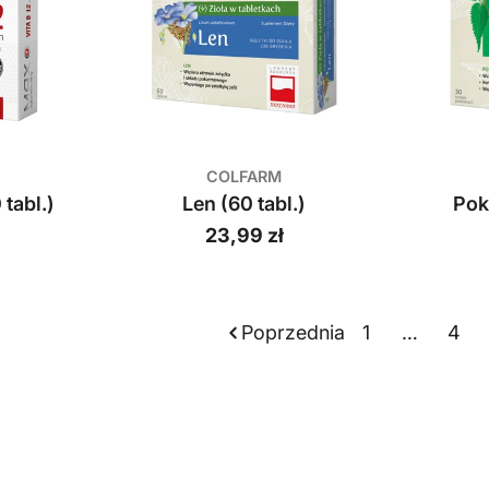
COLFARM
 tabl.)
Len (60 tabl.)
Pok
Cena
23,99 zł
regularna
Poprzednia
1
…
4