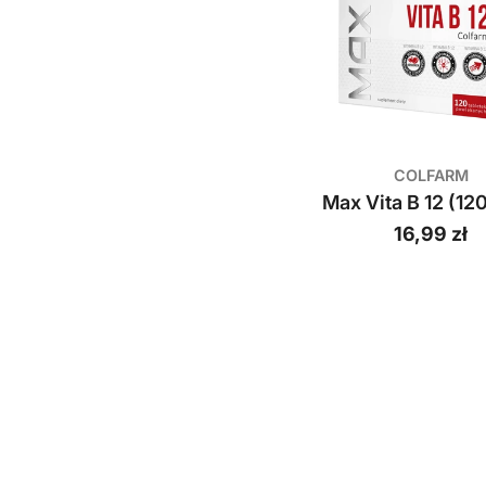
o
l
f
a
COLFARM
r
Max Vita B 12 (120
m
Cena
16,99 zł
regularna
S
.
A
.