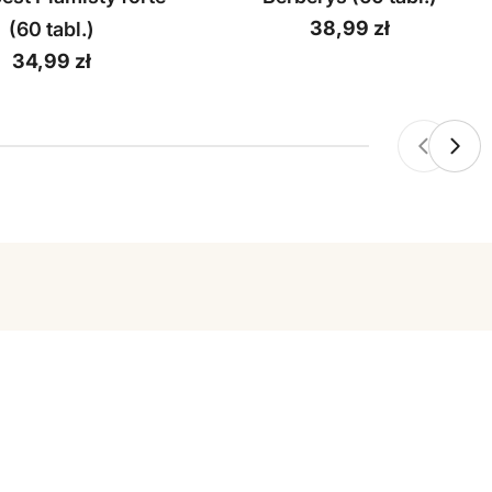
Cena
38,99 zł
(60 tabl.)
regularna
Cena
34,99 zł
regularna