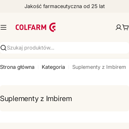
Jakość farmaceutyczna od 25 lat
Przejdź
do
Z
treści
a
W
k
ł
Wyszukiwarka
a
Strona główna
Kategoria
Suplementy z Imbirem
d
y
F
Suplementy z Imbirem
a
r
m