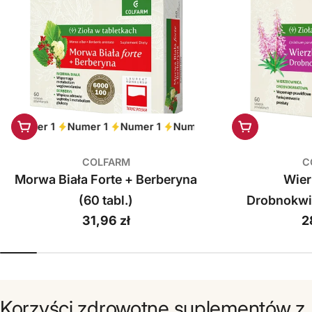
Dodaj do koszyka
Dodaj do ko
Numer 1
Numer 1
Numer 1
Numer 1
Numer 1
Numer 
COLFARM
C
Morwa Biała Forte + Berberyna
Wie
(60 tabl.)
Drobnokwi
Cena
31,96 zł
C
2
regularna
r
Korzyści zdrowotne suplementów z