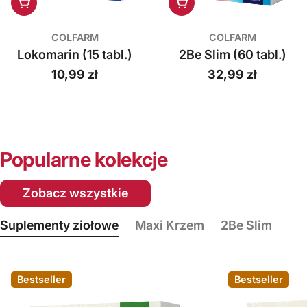
Dodaj do koszyka
Dodaj do koszyka
COLFARM
COLFARM
Lokomarin (15 tabl.)
2Be Slim (60 tabl.)
Cena
10,99 zł
Cena
32,99 zł
regularna
regularna
Popularne kolekcje
Zobacz wszystkie
Suplementy ziołowe
Maxi Krzem
2Be Slim
Bestseller
Bestseller