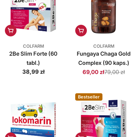
a
r
m
Dodaj do koszyka
Dodaj do koszyka
S
COLFARM
COLFARM
.
2Be Slim Forte (60
Fungaya Chaga Gold
A
tabl.)
Complex (90 kaps.)
.
Cena
38,99 zł
79,00 zł
69,00 zł
Cena
Cena
regularna
sprzedaży
regularna
Bestseller