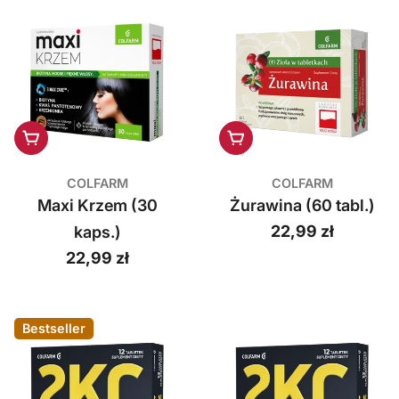
Dodaj do koszyka
Dodaj do koszyka
COLFARM
COLFARM
Maxi Krzem (30
Żurawina (60 tabl.)
Cena
22,99 zł
kaps.)
regularna
Cena
22,99 zł
regularna
Bestseller