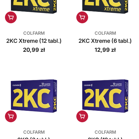
Dodaj do koszyka
Dodaj do koszyka
COLFARM
COLFARM
2KC Xtreme (12 tabl.)
2KC Xtreme (6 tabl.)
Cena
20,99 zł
Cena
12,99 zł
regularna
regularna
Dodaj do koszyka
Dodaj do koszyka
COLFARM
COLFARM