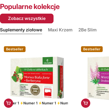
Popularne kolekcje
Zobacz wszystkie
Suplementy ziołowe
Maxi Krzem
2Be Slim
Bestseller
Bestseller
Dodaj do koszyka
Dodaj do ko
Numer 1
Numer 1
Numer 1
Numer 1
Numer 1
Numer 