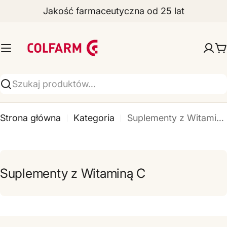
Jakość farmaceutyczna od 25 lat
Przejdź
do
Z
treści
a
W
k
ł
Wyszukiwarka
a
Strona główna
Kategoria
Suplementy z Witaminą C
d
y
F
Suplementy z Witaminą C
a
r
m