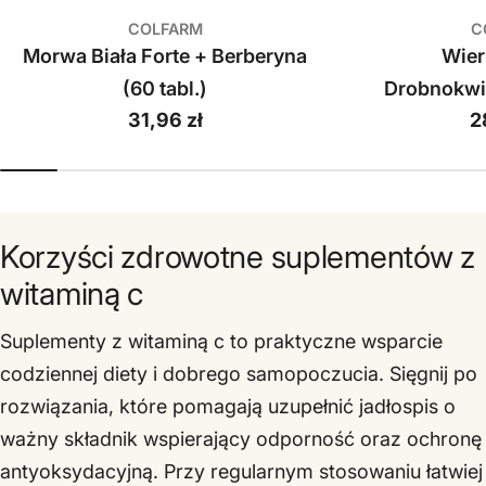
COLFARM
C
Morwa Biała Forte + Berberyna
Wie
(60 tabl.)
Drobnokwi
Cena
31,96 zł
C
2
regularna
r
Korzyści zdrowotne suplementów z
witaminą c
Suplementy z witaminą c to praktyczne wsparcie
codziennej diety i dobrego samopoczucia. Sięgnij po
rozwiązania, które pomagają uzupełnić jadłospis o
ważny składnik wspierający odporność oraz ochronę
antyoksydacyjną. Przy regularnym stosowaniu łatwiej