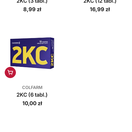
2KC (3 tabl.)
2KC (12 tabl.)
Cena
8,99 zł
Cena
16,99 zł
regularna
regularna
Dodaj do koszyka
COLFARM
2KC (6 tabl.)
Cena
10,00 zł
regularna