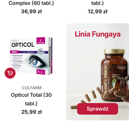
Complex (60 tabl.)
tabl.)
Cena
36,99 zł
Cena
12,99 zł
regularna
regularna
Linia Fungaya
Dodaj do koszyka
COLFARM
Opticol Total (30
tabl.)
Sprawdź
Cena
25,99 zł
regularna