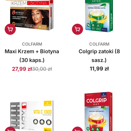
a
r
m
Dodaj do koszyka
Dodaj do koszyka
S
COLFARM
COLFARM
.
Maxi Krzem + Biotyna
Colgrip zatoki (8
A
(30 kaps.)
sasz.)
.
Cena
11,99 zł
30,00 zł
27,99 zł
Cena
Cena
regularna
sprzedaży
regularna