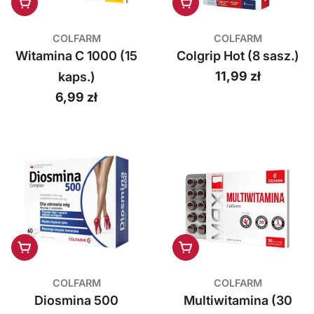
Dodaj do koszyka
Dodaj do koszyka
COLFARM
COLFARM
Witamina C 1000 (15
Colgrip Hot (8 sasz.)
Cena
11,99 zł
kaps.)
regularna
Cena
6,99 zł
regularna
Dodaj do koszyka
Dodaj do koszyka
COLFARM
COLFARM
Diosmina 500
Multiwitamina (30