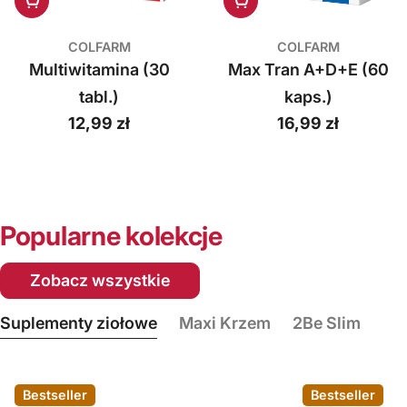
Dodaj do koszyka
Dodaj do koszyka
COLFARM
COLFARM
Multiwitamina (30
Max Tran A+D+E (60
tabl.)
kaps.)
Cena
12,99 zł
Cena
16,99 zł
regularna
regularna
Popularne kolekcje
Zobacz wszystkie
Suplementy ziołowe
Maxi Krzem
2Be Slim
Bestseller
Bestseller