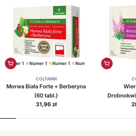
Dodaj do koszyka
Dodaj do ko
Numer 1
Numer 1
Numer 1
Numer 1
Numer 1
Numer 
COLFARM
C
Morwa Biała Forte + Berberyna
Wie
(60 tabl.)
Drobnokwi
Cena
31,96 zł
C
2
regularna
r