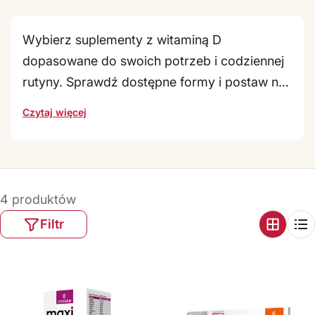
a
c
Wybierz suplementy z witaminą D
e
dopasowane do swoich potrzeb i codziennej
u
rutyny. Sprawdź dostępne formy i postaw na
t
wygodę stosowania. My ułatwiamy
Czytaj więcej
y
uzupełnianie witaminy D przez cały rok. To
c
praktyczne wsparcie organizmu szczególnie
z
wtedy gdy słońca jest mniej. Sięgnij po
rozwiązania przygotowane z myślą o
n
4 produktów
regularnym stosowaniu i prostej
e
Filtr
suplementacji.
C
o
l
f