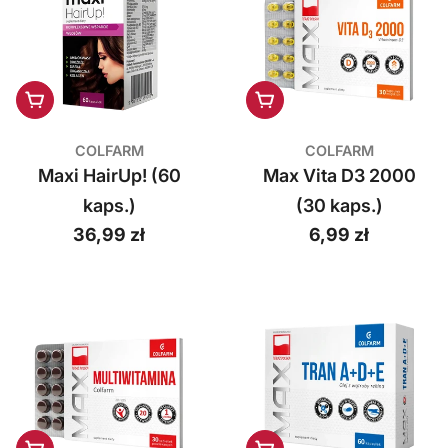
a
r
m
Dodaj do koszyka
Dodaj do koszyka
S
COLFARM
COLFARM
.
Maxi HairUp! (60
Max Vita D3 2000
A
kaps.)
(30 kaps.)
.
Cena
36,99 zł
Cena
6,99 zł
regularna
regularna