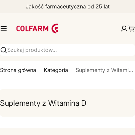
Jakość farmaceutyczna od 25 lat
Przejdź
do
Z
treści
a
W
k
ł
Wyszukiwarka
a
Strona główna
Kategoria
Suplementy z Witaminą D
d
y
F
Suplementy z Witaminą D
a
r
m