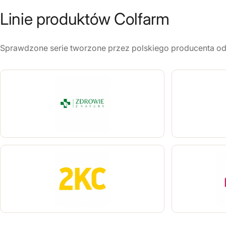
m
Linie produktów Colfarm
a
c
Sprawdzone serie tworzone przez polskiego producenta od
e
u
t
y
c
z
n
e
C