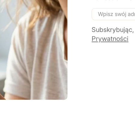
E-
mail
Subskrybując,
Prywatności