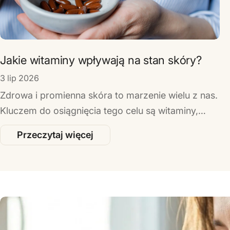
Jakie witaminy wpływają na stan skóry?
3 lip 2026
Zdrowa i promienna skóra to marzenie wielu z nas.
Kluczem do osiągnięcia tego celu są witaminy,
które wpływają na kondycję zarówno skóry twarzy,
Przeczytaj więcej
jak i reszty ciała. Jakie witaminy na skórę są
naprawdę istotne? Jakie witaminy na skórę twarzy
warto wyróżnić w codziennej pielęgnacji? W
niniejszym artykule przyjrzymy się składnikom
odżywczym, które odgrywają kluczową rolę w
utrzymaniu zdrowego wyglądu.