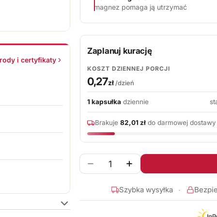
magnez pomaga ją utrzymać
Zaplanuj kurację: k
Zaplanuj kurację
ody i certyfikaty
KOSZT DZIENNEJ PORCJI
0,27
zł
/dzień
1 kapsułka
dziennie
st
Brakuje
82,01 zł
do darmowej dostawy
Ilość
Zmniejsz ilość dla Magnez + B
Zwiększ ilość dla Ma
Szybka wysyłka
Bezpie