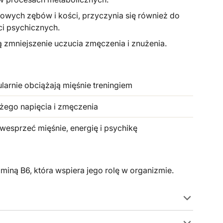
wych zębów i kości, przyczynia się również do
i psychicznych.
zmniejszenie uczucia zmęczenia i znużenia.
larnie obciążają mięśnie treningiem
żego napięcia i zmęczenia
esprzeć mięśnie, energię i psychikę
Zadaj pytanie
Twoje
iną B6, która wspiera jego rolę w organizmie.
imię
Twój
adres
e-
Twój
mail
telefon