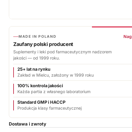
o
l
f
Zaufany polski producent — Colfarm
Nagr
MADE IN POLAND
a
Zaufany polski producent
r
Suplementy i leki pod farmaceutycznym nadzorem
jakości — od 1999 roku.
m
25+ lat na rynku
S
Zakład w Mielcu, założony w 1999 roku
.
100% kontrola jakości
Każda partia z własnego laboratorium
A
Standard GMP i HACCP
.
Produkcja klasy farmaceutycznej
Dostawa i zwroty