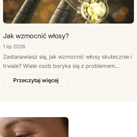
Jak wzmocnić włosy?
1 lip 2026
Zastanawiasz się, jak wzmocnić włosy skutecznie i
trwale? Wiele osób boryka się z problemem
osłabionych włosów, które często wypadają i nie
Przeczytaj więcej
wyglądają zdrowo. Na szczęście istnieje wiele
metod, które mogą pomóc poprawić ich kondycję.