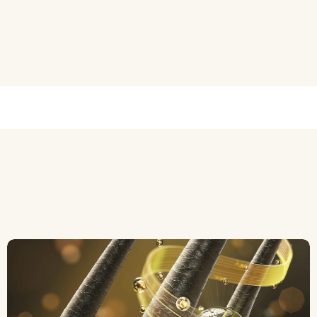
PRZECHOWYWANIE
Przechowywać w temperaturze p
Przechowywać w sposób niedos