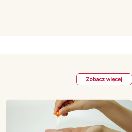
okojowej, w suchym miejscu, z dala od światła.
tępny dla małych dzieci.
Zobacz więcej