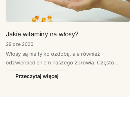
Jakie witaminy na włosy?
29 cze 2026
Włosy są nie tylko ozdobą, ale również
odzwierciedleniem naszego zdrowia. Często
zapominamy, że to, co jemy, ma ogromny wpływ
Przeczytaj więcej
na ich kondycję. Jeśli marzysz o zdrowych,
lśniących pasmach, niezbędne będą odpowiednie
witaminy na włosy. W naszym artykule odkryjesz,
jakie witaminy na włosy są kluczowe dla ich
wzrostu i blasku.