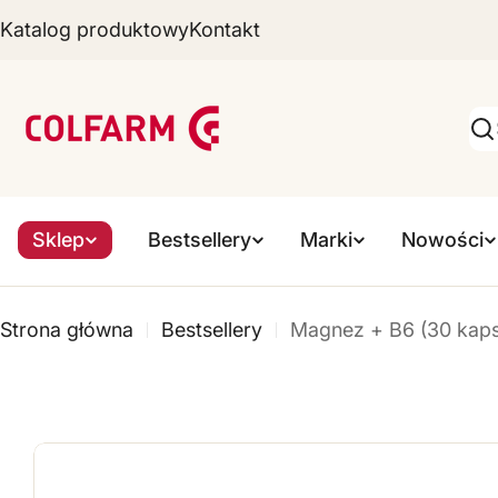
Katalog produktowy
Kontakt
Przejdź
do
Z
treści
a
Wy
k
ł
Sklep
Bestsellery
Marki
Nowości
a
d
Strona główna
Bestsellery
Magnez + B6 (30 kaps
y
F
a
r