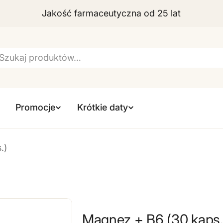
Jakość farmaceutyczna od 25 lat
szukiwarka
Promocje
Krótkie daty
.)
Magnez + B6 (30 kaps.