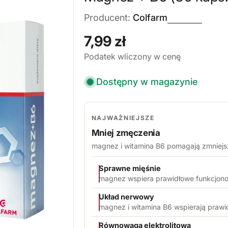
Producent:
Colfarm
Cena
7,99 zł
Podatek wliczony w cenę
regularna
Dostępny w magazynie
NAJWAŻNIEJSZE
Mniej zmęczenia
magnez i witamina B6 pomagają zmniejs
Sprawne mięśnie
magnez wspiera prawidłowe funkcjono
Układ nerwowy
magnez i witamina B6 wspierają praw
Równowaga elektrolitowa