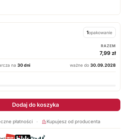
oszt dziennej porcji, na ile dni 
1
opakowanie
RAZEM
7,99 zł
arcza na
30 dni
ważne do
30.09.2028
Dodaj do koszyka
6 (30 kaps.)
gnez + B6 (30 kaps.)
czne płatności
Kupujesz od producenta